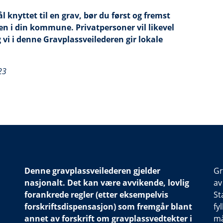
knyttet til en grav, bør du først og fremst
en i din kommune.
Privatpersoner vil likevel
 vi i denne Gravplassveilederen gir lokale
23
Denne gravplassveilederen gjelder
Gr
nasjonalt. Det kan være avvikende, lovlig
av
forankrede regler (etter eksempelvis
St
forskriftsdispensasjon) som fremgår blant
fy
annet av forskrift om gravplassvedtekter i
må