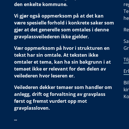
den enkelte kommune.
re
Te
Vi gjør også oppmerksom på at det kan
he
være spesielle forhold i konkrete saker som
gjør at det generelle som omtales i denne
Re
gravplassveilederen ikke gjelder.
Sa
Vær oppmerksom på hvor i strukturen en
Gr
tekst har sin omtale. At teksten ikke
Ti
omtaler et tema, kan ha sin bakgrunn i at
temaet ikke er relevant for den delen av
Er
veilederen hvor leseren er.
Bi
Veilederen dekker temaer som handler om
ki
anlegg, drift og forvaltning av gravplass
Ko
først og fremst vurdert opp mot
gravplassloven.
--