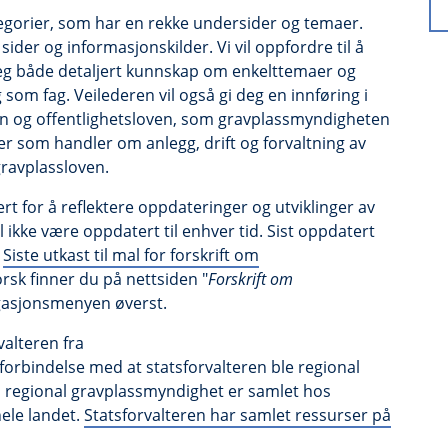
tegorier, som har en rekke undersider og temaer.
sider og informasjonskilder. Vi vil oppfordre til å
gi deg både detaljert kunnskap om enkelttemaer og
 som fag. Veilederen vil også gi deg en innføring i
ven og offentlighetsloven, som gravplassmyndigheten
er som handler om anlegg, drift og forvaltning av
gravplassloven.
rt for å reflektere oppdateringer og utviklinger av
 ikke være oppdatert til enhver tid. Sist oppdatert
.
Siste utkast til mal for forskrift om
sk finner du på nettsiden "
Forskrift om
igasjonsmenyen øverst.
valteren fra
orbindelse med at statsforvalteren ble regional
regional gravplassmyndighet er samlet hos
hele landet.
Statsforvalteren har samlet ressurser på