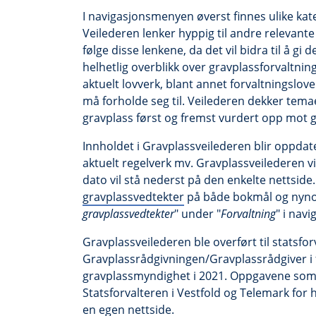
I navigasjonsmenyen øverst finnes ulike ka
Veilederen lenker hyppig til andre relevante 
følge disse lenkene, da det vil bidra til å 
helhetlig overblikk over gravplassforvaltning
aktuelt lovverk, blant annet forvaltningslo
må forholde seg til. Veilederen dekker tema
gravplass først og fremst vurdert opp mot 
Innholdet i Gravplassveilederen blir oppdate
aktuelt regelverk mv. Gravplassveilederen vil
dato vil stå nederst på den enkelte nettside
gravplassvedtekter
på både bokmål og nynor
gravplassvedtekter
" under "
Forvaltning
" i nav
Gravplassveilederen ble overført til statsfor
Gravplassrådgivningen/Gravplassrådgiver i f
gravplassmyndighet i 2021. Oppgavene som 
Statsforvalteren i Vestfold og Telemark for 
en egen nettside
.