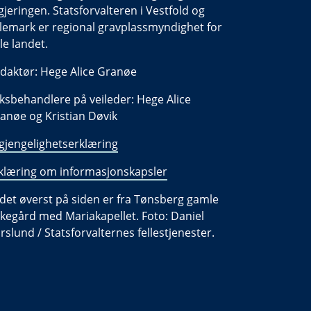
gjeringen. Statsforvalteren i Vestfold og
lemark er regional gravplassmyndighet for
le landet.
daktør: Hege Alice Granøe
ksbehandlere på veileder: Hege Alice
anøe og Kristian Døvik
lgjengelighetserklæring
klæring om informasjonskapsler
ldet øverst på siden er fra Tønsberg gamle
rkegård med Mariakapellet. Foto: Daniel
rslund / Statsforvalternes fellestjenester.