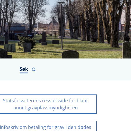
Søk
Statsforvalterens ressursside for blant
annet gravplassmyndigheten
Infoskriv om betaling for grav i den dødes