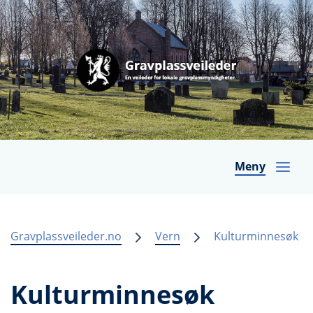
Meny
Gravplassveileder.no
Vern
Kulturminnesøk
Kulturminnesøk