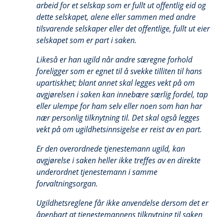
arbeid for et selskap som er fullt ut offentlig eid og
dette selskapet, alene eller sammen med andre
tilsvarende selskaper eller det offentlige, fullt ut eier
selskapet som er part i saken.
Likeså er han ugild når andre særegne forhold
foreligger som er egnet til å svekke tilliten til hans
upartiskhet; blant annet skal legges vekt på om
avgjørelsen i saken kan innebære særlig fordel, tap
eller ulempe for ham selv eller noen som han har
nær personlig tilknytning til. Det skal også legges
vekt på om ugildhetsinnsigelse er reist av en part.
Er den overordnede tjenestemann ugild, kan
avgjørelse i saken heller ikke treffes av en direkte
underordnet tjenestemann i samme
forvaltningsorgan.
Ugildhetsreglene får ikke anvendelse dersom det er
åpenbart at tjenestemannens tilknytning til saken