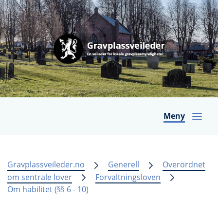
Meny
Gravplassveileder.no
Generell
Overordnet
om sentrale lover
Forvaltningsloven
Om habilitet (§§ 6 - 10)