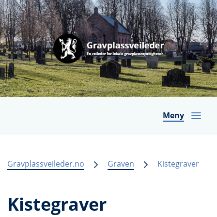
Meny
Gravplassveileder.no
Graven
Kistegraver
Kistegraver