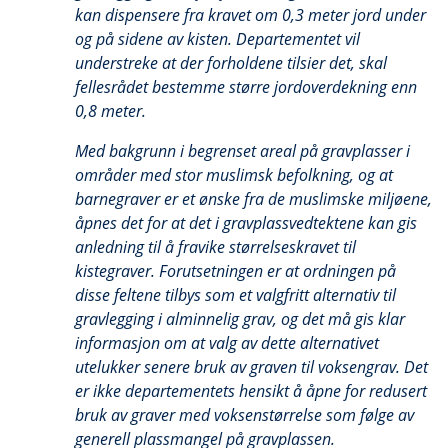
kan dispensere fra kravet om 0,3 meter jord under
og på sidene av kisten. Departementet vil
understreke at der forholdene tilsier det, skal
fellesrådet bestemme større jordoverdekning enn
0,8 meter.
Med bakgrunn i begrenset areal på gravplasser i
områder med stor muslimsk befolkning, og at
barnegraver er et ønske fra de muslimske miljøene,
åpnes det for at det i gravplassvedtektene kan gis
anledning til å fravike størrelseskravet til
kistegraver. Forutsetningen er at ordningen på
disse feltene tilbys som et valgfritt alternativ til
gravlegging i alminnelig grav, og det må gis klar
informasjon om at valg av dette alternativet
utelukker senere bruk av graven til voksengrav. Det
er ikke departementets hensikt å åpne for redusert
bruk av graver med voksenstørrelse som følge av
generell plassmangel på gravplassen.