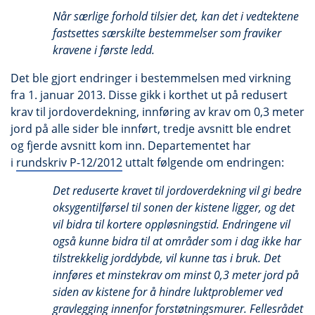
Når særlige forhold tilsier det, kan det i vedtektene
fastsettes særskilte bestemmelser som fraviker
kravene i første ledd.
Det ble gjort endringer i bestemmelsen med virkning
fra 1. januar 2013. Disse gikk i korthet ut på redusert
krav til jordoverdekning, innføring av krav om 0,3 meter
jord på alle sider ble innført, tredje avsnitt ble endret
og fjerde avsnitt kom inn. Departementet har
i
rundskriv P-12/2012
uttalt følgende om endringen:
Det reduserte kravet til jordoverdekning vil gi bedre
oksygentilførsel til sonen der kistene ligger, og det
vil bidra til kortere oppløsningstid. Endringene vil
også kunne bidra til at områder som i dag ikke har
tilstrekkelig jorddybde, vil kunne tas i bruk. Det
innføres et minstekrav om minst 0,3 meter jord på
siden av kistene for å hindre luktproblemer ved
gravlegging innenfor forstøtningsmurer. Fellesrådet