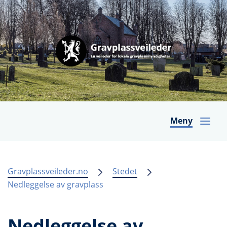
Meny
Gravplassveileder.no
Stedet
Nedleggelse av gravplass
Nedleggelse av