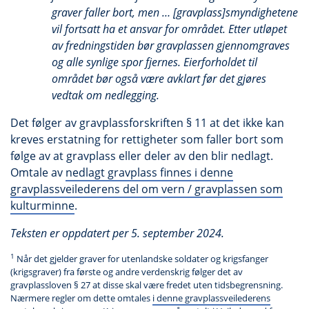
graver faller bort, men … [gravplass]smyndighetene
vil fortsatt ha et ansvar for området. Etter utløpet
av fredningstiden bør gravplassen gjennomgraves
og alle synlige spor fjernes. Eierforholdet til
området bør også være avklart før det gjøres
vedtak om nedlegging.
Det følger av gravplassforskriften § 11 at det ikke kan
kreves erstatning for rettigheter som faller bort som
følge av at gravplass eller deler av den blir nedlagt.
Omtale av
nedlagt gravplass finnes i denne
gravplassveilederens del om vern / gravplassen som
kulturminne
.
Teksten er oppdatert per 5. september 2024.
1
Når det gjelder graver for utenlandske soldater og krigsfanger
(krigsgraver) fra første og andre verdenskrig følger det av
gravplassloven § 27 at disse skal være fredet uten tidsbegrensning.
Nærmere regler om dette omtales
i denne gravplassveilederens